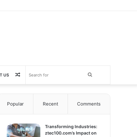
Random
Search
T US
Article
for
Popular
Recent
Comments
Transforming Industries:
ztec100.com’s Impact on