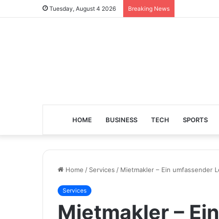
Tuesday, August 4 2026
Breaking News
HOME
BUSINESS
TECH
SPORTS
Home
/
Services
/
Mietmakler – Ein umfassender 
Services
Mietmakler – Ei