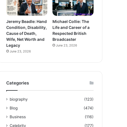
Jeremy Beadle: Hand
Michael Collie: The
Condition, Disability,
Life and Career of a
Cause of Death,
Respected British
Wife, Net Worth and
Broadcaster
Legacy
June 23, 2026
June 23, 2026
Categories
biography
(123)
Blog
(474)
Business
(116)
Celebrity
(177)